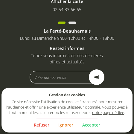
tre sélection
Afficher la carte
02 54 83 66 
02 54 83 66 65
En images
Avis
Restez infor
La Ferté-Beauharnais
Actualités
Lundi au Dimanche 9h00-12h00 et 14h00 - 18h00
INSCRIPTION NEWS
Contact
Restez informés
Tenez vous informés de nos dernières
offres et actualités
Rejoignez-nou
Gestion des cookies
Mentions Légales
Conditions générales d'utilisation
Ce site nécessite l'utilisation de cookies "traceurs" pour mesurer
Politique de confidentialité
l'audience et offrir une experience utilisateur optimale. Vous pouvez à
Gestion des cookies
tout moment les accepter ou les refuser depuis
notre page dédiée
.
Sitemap
Refuser
Ignorer
Accepter