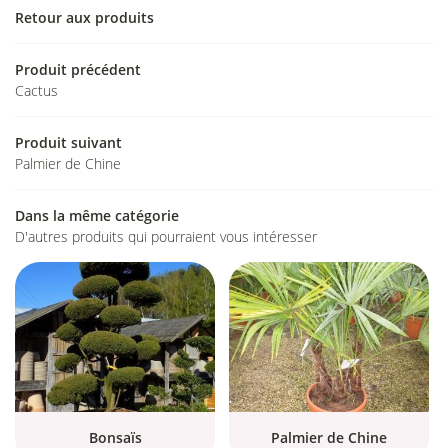
Retour aux produits
nt Denis en Val
tre sélection
Produit précédent
02 54 83 66 
Cactus
En images
Produit suivant
Avis
Restez infor
Palmier de Chine
Actualités
INSCRIPTION NEWS
Dans la même catégorie
Contact
D'autres produits qui pourraient vous intéresser
Rejoignez-nou
Bonsaïs
Palmier de Chine