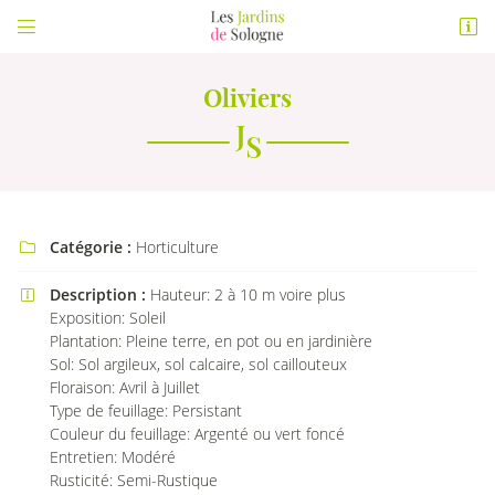


Rue de Epinetes
41210 LA FERTE BEAUHARNAIS
02 54 83 66 65
Oliviers
Vous pouvez nous contacter aux numéro suivant :
02 54 83 66 65
Catégorie :
Horticulture

Description :
Hauteur: 2 à 10 m voire plus

Exposition: Soleil
Adresse email de réception

Plantation: Pleine terre, en pot ou en jardinière
Sol: Sol argileux, sol calcaire, sol caillouteux
En cochant cette case, vous consentez à recevoir nos propositions commerciales à
Floraison: Avril à Juillet
l'adresse email indiqué ci-dessus. Vous pouvez vous désinscrire à tout moment en
Type de feuillage: Persistant
utilisant
le formulaire de désinscription
.
Couleur du feuillage: Argenté ou vert foncé
Entretien: Modéré
INSCRIPTION
Rusticité: Semi-Rustique