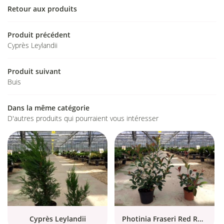
Retour aux produits
nt Denis en Val
tre sélection
Produit précédent
02 54 83 66 
Cyprès Leylandii
En images
Produit suivant
Avis
Restez infor
Buis
Actualités
INSCRIPTION NEWS
Dans la même catégorie
Contact
D'autres produits qui pourraient vous intéresser
Rejoignez-nou
Cyprès Leylandii
Photinia Fraseri Red Robin