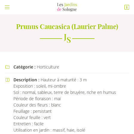


Rue de Epinetes
41210 LA FERTE BEAUHARNAIS
02 54 83 66 65
Prunus Caucasica (Laurier Palme)
Vous pouvez nous contacter aux numéro suivant :
02 54 83 66 65
Catégorie :
Horticulture

Description :
Hauteur à maturité : 3 m

Exposition : soleil, mi-ombre
Adresse email de réception

Sol : normal, sableux, terre de bruyère, riche en humus
Période de floraison : mai
En cochant cette case, vous consentez à recevoir nos propositions commerciales à
Couleur des fleurs : blanc
l'adresse email indiqué ci-dessus. Vous pouvez vous désinscrire à tout moment en
Feuillage : persistant
utilisant
le formulaire de désinscription
.
Couleur feuille : vert
Entretien : facile
INSCRIPTION
Utilisation en jardin : massif, haie, isolé